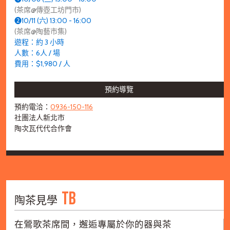
(茶席@傳壺工坊門市)
➋10/11 (六) 13:00 - 16:00
(茶席@陶藝市集)
遊程：約 3 小時
人數：6人 / 場
費用：$1,980 / 人
預約導覽
預約電洽：
0936-150-116
社團法人新北市
陶次瓦代代合作會
TB
陶茶見學
在鶯歌茶席間，邂逅專屬於你的器與茶