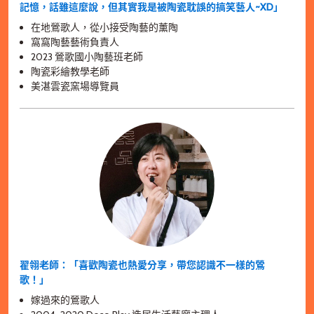
記憶，話雖這麼說，但其實我是被陶瓷耽誤的搞笑藝人~XD」
在地鶯歌人，從小接受陶藝的薰陶
窩窩陶藝藝術負責人
2023 鶯歌國小陶藝班老師
陶瓷彩繪教學老師
美湛雲瓷窯場導覽員
翟翎老師：「喜歡陶瓷也熱愛分享，帶您認識不一樣的鶯
歌！」
嫁過來的鶯歌人