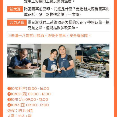
受手工彩繪的工藝之美與溫度。
陶瓷圖案怎麼印、花紙是什麼？走進新太源看圖案化
新太源
成花紙、貼上器物進窯燒，一次懂。
當台灣味遇上蒸餾酒是怎樣的火花？帶領各位一探
合力酒廠
究竟之餘，還能品飲多款美味。
※未滿十八歲禁止飲酒。酒後不開車，安全有保障。
➊10/08 (三) 13:00 - 16:00
➋10/09 (四) 09:00 - 12:00
➌10/11 (六) 09:00 - 12:00
➍10/12 (日) 09:00 - 12:00
遊程：約 3 小時
人數：18人 / 場