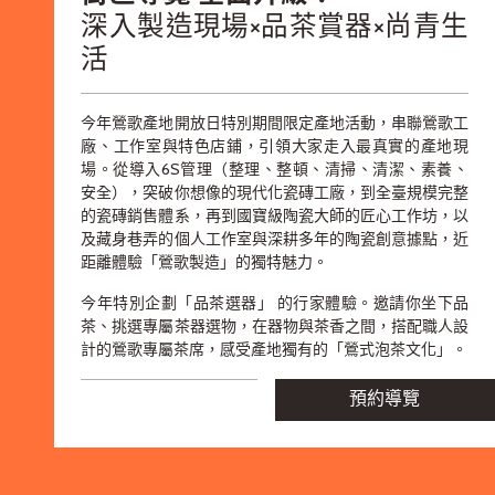
深入製造現場×品茶賞器×尚青生
活
今年鶯歌產地開放日特別期間限定產地活動，串聯鶯歌工
廠、工作室與特色店鋪，引領大家走入最真實的產地現
場。從導入6S管理（整理、整頓、清掃、清潔、素養、
安全），突破你想像的現代化瓷磚工廠，到全臺規模完整
的瓷磚銷售體系，再到國寶級陶瓷大師的匠心工作坊，以
及藏身巷弄的個人工作室與深耕多年的陶瓷創意據點，近
距離體驗「鶯歌製造」的獨特魅力。
今年特別企劃「品茶選器」 的行家體驗。邀請你坐下品
茶、挑選專屬茶器選物，在器物與茶香之間，搭配職人設
計的鶯歌專屬茶席，感受產地獨有的「鶯式泡茶文化」。
預約導覽