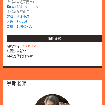
(茶席@安達窯門市)
➋10/11 (六) 13:00 - 16:00
(茶席@陶藝市集)
遊程：約 3 小時
人數：6人 / 場
費用：$1,980 / 人
預約導覽
預約電洽：
0936-150-116
社團法人新北市
陶次瓦代代合作會
導覽老師