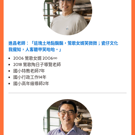
進昌老師：「這塊土地黏黐黐，鶯歌女婿笑微微；瓷仔文化
我攏知，人客聽甲笑咍咍。」
2006 鶯歌女婿 2006
∞
2018 鶯歌陶日子導覽老師
國小特教老師7年
國小行政工作14年
國小高年級導師2年