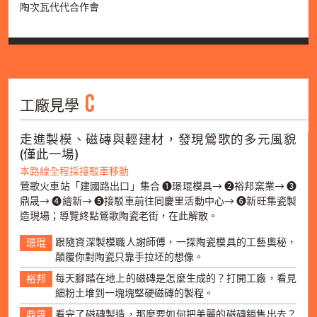
陶次瓦代代合作會
C
工廠見學
走進製模、磁磚與輕建材，發現鶯歌的多元風貌
(僅此一場)
本路線全程採接駁車移動
鶯歌火車站「建國路出口」集合 ➊璟琨模具→ ➋裕邦窯業→ ➌
鼎晟→ ➍繪新→ ➎接駁車前往同慶里活動中心→ ➏新旺集瓷製
造現場；導覽終點鶯歌陶瓷老街，在此解散。
跟隨資深製模職人謝師傅，一探陶瓷模具的工藝奧秘，
璟琨
顛覆你對陶瓷只靠手拉坯的想像。
每天腳踏在地上的磁磚是怎麼生成的？打開工廠，看見
裕邦
細粉土堆到一塊塊堅硬磁磚的製程。
看完了磁磚製造，那麼要如何把美麗的磁磚銷售出去？
鼎晟