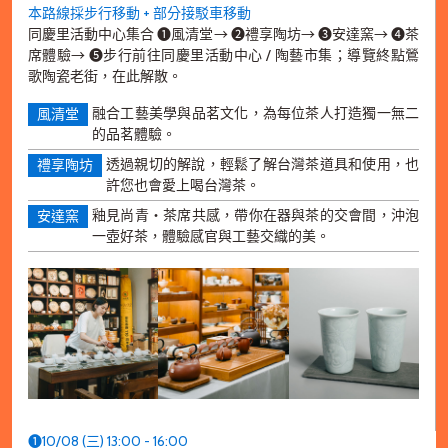
本路線採步行移動 + 部分接駁車移動
同慶里活動中心集合 ➊風清堂→ ➋禮享陶坊→ ➌安達窯→ ➍茶
席體驗→ ➎步行前往同慶里活動中心 / 陶藝市集；導覽終點鶯
歌陶瓷老街，在此解散。
融合工藝美學與品茗文化，為每位茶人打造獨一無二
風清堂
的品茗體驗。
透過親切的解說，輕鬆了解台灣茶道具和使用，也
禮享陶坊
許您也會愛上喝台灣茶。
釉見尚青・茶席共感，帶你在器與茶的交會間，沖泡
安達窯
一壺好茶，體驗感官與工藝交織的美。
➊10/08 (三) 13:00 - 16:00