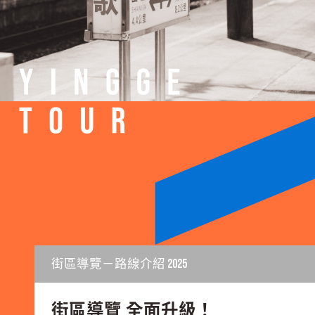
圖片
街區導覽－路線介紹 2025
街區導覽 全面升級！