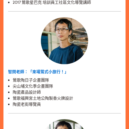
2017 鶯歌星巴克 培訓員工社區文化導覽講師
智閔老師：「來場鶯式小旅行！」
鶯歌陶日子企畫團隊
尖山埔文化季企畫團隊
陶瓷產品設計師
鶯歌福興宮土地公陶製香火牌設計
陶瓷老街導覽員