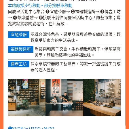
本路線採步行移動 + 部分接駁車移動
同慶里活動中心集合 ➊宜龍茶器→ ➋福器製造所→ ➌傳壺工坊
→ ➍茶席體驗→ ➎接駁車前往同慶里活動中心 / 陶藝市集；導
覽終點鶯歌陶瓷老街，在此解散。
認識台灣特色茶，感受器具與茶香交織的溫暖，輕
宜龍茶器
鬆享受新東方的生活品味。
陶藝與和菓子交會，手作精緻和菓子，伴隨茶席
福器製造所
美學，體驗陶藝轉化的幸福滋味。
探索柴燒茶器的工藝世界，認識一把壺從誕生到成
傳壺工坊
器的迷人歷程。
➊10/08 (三) 13:00 - 16:00