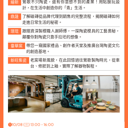
鶯歌不只陶瓷，還有你意想不到的產業！用貼膜玩設
繪新
計，在生活中創造你的「青」生活。
了解磁磚從品牌代理到銷售的完整流程，揭開磁磚如何
鼎晟
走進日常生活的秘密。
跟隨資深製模職人謝師傅，一探陶瓷模具的工藝奧秘，
璟琨
顛覆你對陶瓷只靠手拉坯的想像。
帶您一窺國家禮品、創作者天堂及推廣台灣陶瓷文化
臺華窯
的創造基地。
老窯場新風貌，在此回憶過往鶯歌製陶時光，從車
新旺集瓷
台、修胚到上釉，實際了解器物製程。
➊10/08 (三) 13:00 - 16:00