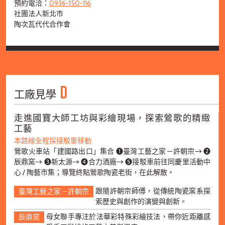
預約電洽：
0936-150-116
社團法人新北市
陶次瓦代代合作會
D
工廠見學
走進國寶大師工坊與彩繪現場，探索鶯歌的精緻
工藝
本路線全程採接駁車移動
鶯歌火車站「建國路出口」集合 ➊臺灣工藝之家－許朝宗→ ➋
辰鼎窯→ ➌新太源→ ➍合力酒廠→ ➎接駁車前往同慶里活動中
心 / 陶藝市集；導覽終點鶯歌陶瓷老街，在此解散。
跟隨許朝宗師傅，從傳統陶瓷窯系探
臺灣工藝之家－許朝宗
索歷史與創作的演變與創新。
母女聯手專注於法華彩特殊彩繪技法，帶你近距離感
辰鼎窯