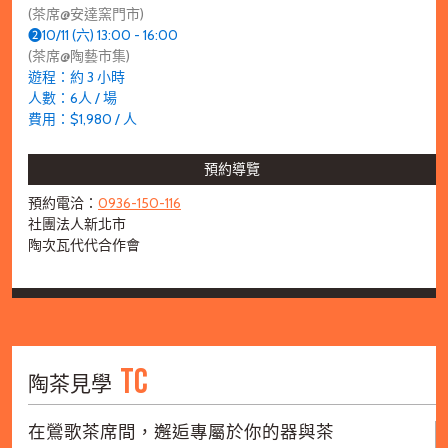
(茶席@安達窯門市)
➋10/11 (六) 13:00 - 16:00
(茶席@陶藝市集)
遊程：約 3 小時
人數：6人 / 場
費用：$1,980 / 人
預約導覽
預約電洽：
0936-150-116
社團法人新北市
陶次瓦代代合作會
TC
陶茶見學
在鶯歌茶席間，邂逅專屬於你的器與茶