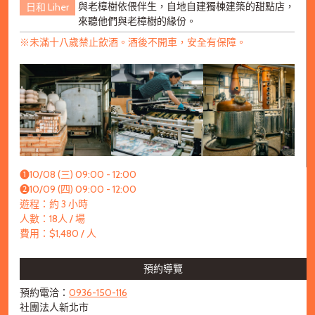
與老樟樹依偎伴生，自地自建獨棟建築的甜點店，
日和 Liher
來聽他們與老樟樹的緣份。
※未滿十八歲禁止飲酒。酒後不開車，安全有保障。
➊10/08 (三) 09:00 - 12:00
➋10/09 (四) 09:00 - 12:00
遊程：約 3 小時
人數：18人 / 場
費用：$1,480 / 人
預約導覽
預約電洽：
0936-150-116
社團法人新北市