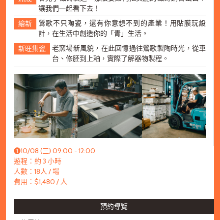
讓我們一起看下去！
鶯歌不只陶瓷，還有你意想不到的產業！用貼膜玩設
繪新
計，在生活中創造你的「青」生活。
老窯場新風貌，在此回憶過往鶯歌製陶時光，從車
新旺集瓷
台、修胚到上釉，實際了解器物製程。
➊10/08 (三) 09:00 - 12:00
遊程：約 3 小時
人數：18人 / 場
費用：$1,480 / 人
預約導覽