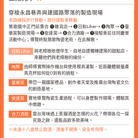
穿梭永昌巷弄與建國路聚落的製造現場
本路線採步行移動 + 部分接駁車移動
鶯歌國中正門前集合 ➊雜貨店→ ➋日和Liher→ ➌陶聚→ ➍臺
華窯製造現場→ ➎安達窯→ ➏合力酒廠→ ➐接駁車前往同慶里
活動中心；導覽終點鶯歌陶瓷老街，在此解散。
與老樟樹依偎伴生，自地自建獨棟建築的甜點店，
日和 Liher
來聽他們與老樟樹的緣份。
由師傅實際操作機台與使用模具灌製，近距離體驗量產
陶聚
馬克杯如何從0到有的過程。
帶您一窺國家禮品、創作者天堂及推廣台灣陶瓷文化
臺華窯
的創造基地。
實地導覽陶瓷生產過程，可以身歷製作現場，體驗其
安達窯
中樂趣。
當台灣味遇上蒸餾酒是怎樣的火花？帶領各位一探
合力酒廠
究竟之餘，還能品飲多款美味。
※未滿十八歲禁止飲酒。酒後不開車，安全有保障。