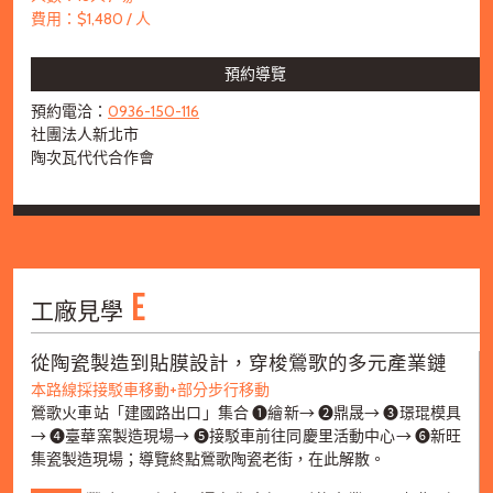
費用：$1,480 / 人
預約導覽
預約電洽：
0936-150-116
社團法人新北市
陶次瓦代代合作會
E
工廠見學
從陶瓷製造到貼膜設計，穿梭鶯歌的多元產業鏈
本路線採接駁車移動+部分步行移動
鶯歌火車站「建國路出口」集合 ➊繪新→ ➋鼎晟→ ➌璟琨模具
→ ➍臺華窯製造現場→ ➎接駁車前往同慶里活動中心→ ➏新旺
集瓷製造現場；導覽終點鶯歌陶瓷老街，在此解散。