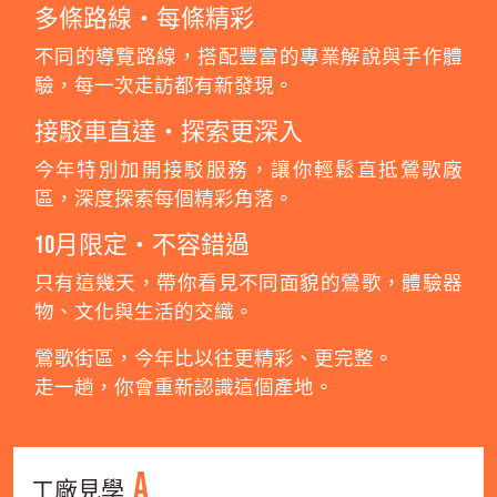
多條路線・每條精彩
不同的導覽路線，搭配豐富的專業解說與手作體
驗，每一次走訪都有新發現。
接駁車直達・探索更深入
今年特別加開接駁服務，讓你輕鬆直抵鶯歌廠
區，深度探索每個精彩角落。
10月限定・不容錯過
只有這幾天，帶你看見不同面貌的鶯歌，體驗器
物、文化與生活的交織。
鶯歌街區，今年比以往更精彩、更完整。
走一趟，你會重新認識這個產地。
A
工廠見學