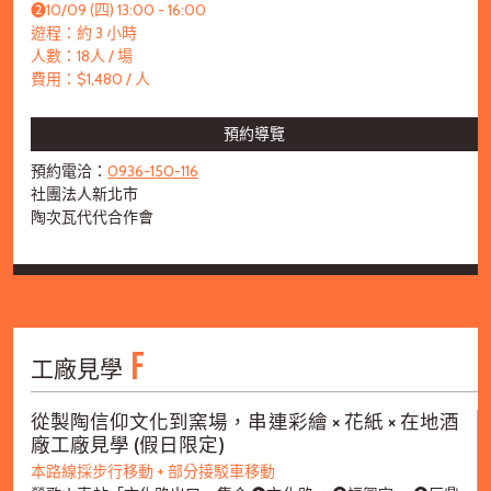
➋10/09 (四) 13:00 - 16:00
遊程：約 3 小時
人數：18人 / 場
費用：$1,480 / 人
預約導覽
預約電洽：
0936-150-116
社團法人新北市
陶次瓦代代合作會
F
工廠見學
從製陶信仰文化到窯場，串連彩繪 × 花紙 × 在地酒
廠工廠見學 (假日限定)
本路線採步行移動 + 部分接駁車移動