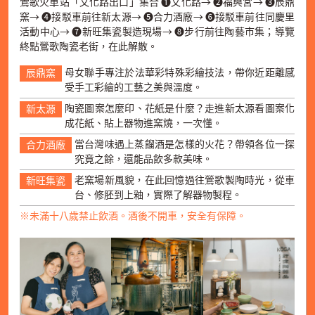
鶯歌火車站「文化路出口」集合 ➊文化路→ ➋福興宮→ ➌辰鼎
窯→ ➍接駁車前往新太源→ ➎合力酒廠→ ➏接駁車前往同慶里
活動中心→ ➐新旺集瓷製造現場→ ➑步行前往陶藝市集；導覽
終點鶯歌陶瓷老街，在此解散。
母女聯手專注於法華彩特殊彩繪技法，帶你近距離感
辰鼎窯
受手工彩繪的工藝之美與溫度。
陶瓷圖案怎麼印、花紙是什麼？走進新太源看圖案化
新太源
成花紙、貼上器物進窯燒，一次懂。
當台灣味遇上蒸餾酒是怎樣的火花？帶領各位一探
合力酒廠
究竟之餘，還能品飲多款美味。
老窯場新風貌，在此回憶過往鶯歌製陶時光，從車
新旺集瓷
台、修胚到上釉，實際了解器物製程。
※未滿十八歲禁止飲酒。酒後不開車，安全有保障。