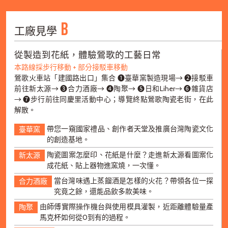
B
工廠見學
從製造到花紙，體驗鶯歌的工藝日常
本路線採步行移動 + 部分接駁車移動
鶯歌火車站「建國路出口」集合 ➊臺華窯製造現場→ ➋接駁車
前往新太源→ ➌合力酒廠→ ➍陶聚→ ➎日和Liher→ ➏雜貨店
→ ➐步行前往同慶里活動中心；導覽終點鶯歌陶瓷老街，在此
解散。
帶您一窺國家禮品、創作者天堂及推廣台灣陶瓷文化
臺華窯
的創造基地。
陶瓷圖案怎麼印、花紙是什麼？走進新太源看圖案化
新太源
成花紙、貼上器物進窯燒，一次懂。
當台灣味遇上蒸餾酒是怎樣的火花？帶領各位一探
合力酒廠
究竟之餘，還能品飲多款美味。
由師傅實際操作機台與使用模具灌製，近距離體驗量產
陶聚
馬克杯如何從0到有的過程。