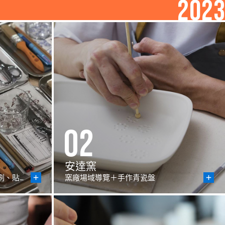
2023
02
安達窯
源來是印派！廠區導覽＋花紙印刷、貼花體驗
窯廠場域導覽＋手作青瓷盤