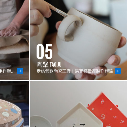
05
陶聚 Tao Ju
館內／工廠導覽＋米其林系列－手作壓模陶盤課程
走訪鶯歌陶瓷工廠＋馬克杯量產製作體驗