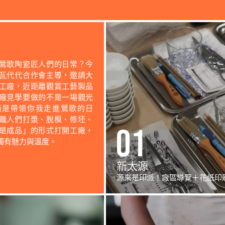
鶯歌陶瓷匠人們的日常？今
瓦代代合作會主導，邀請大
工廠，近距離觀賞工藝製品
廠見學要做的不是一場觀光
而是帶領你我走進鶯歌的日
職人們打漿、脫模、修坯、
01
是成品」的形式打開工廠，
獨有魅力與溫度。
新太源