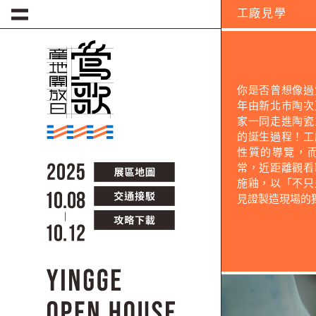
移至主內容
工廠見學
你是否曾想像過
年由新北市陶次
家一同走進陶瓷
的誕生過程！工
性質的導覽，
常，近距離觀看
施釉，以「不只
見證製造現場的