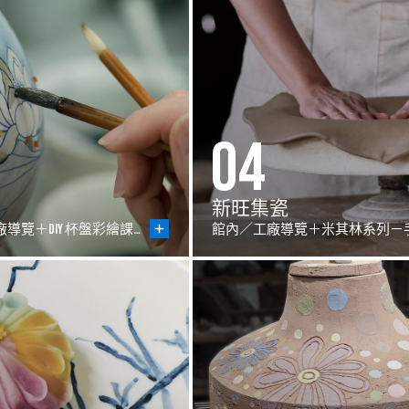
04
新旺集瓷
藝廊／展館／工廠導覽＋DIY 杯盤彩繪課程