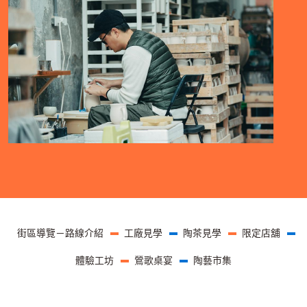
頁尾選單
街區導覽－路線介紹
工廠見學
陶茶見學
限定店舖
體驗工坊
鶯歌桌宴
陶藝市集