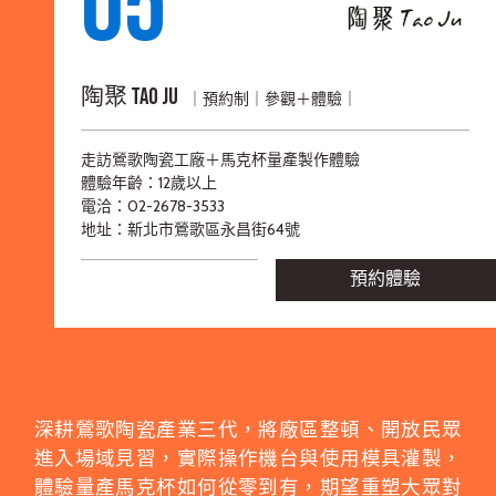
05
陶聚 Tao Ju
｜預約制｜參觀＋體驗｜
走訪鶯歌陶瓷工廠＋馬克杯量產製作體驗
體驗年齡：12歲以上
電洽：
02-2678-3533
地址：
新北市鶯歌區永昌街64號
預約體驗
深耕鶯歌陶瓷產業三代，將廠區整頓、開放民眾
進入場域見習，實際操作機台與使用模具灌製，
體驗量產馬克杯如何從零到有，期望重塑大眾對