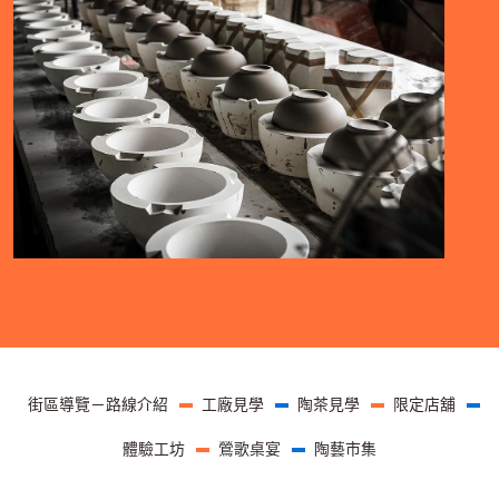
頁尾選單
街區導覽－路線介紹
工廠見學
陶茶見學
限定店舖
體驗工坊
鶯歌桌宴
陶藝市集