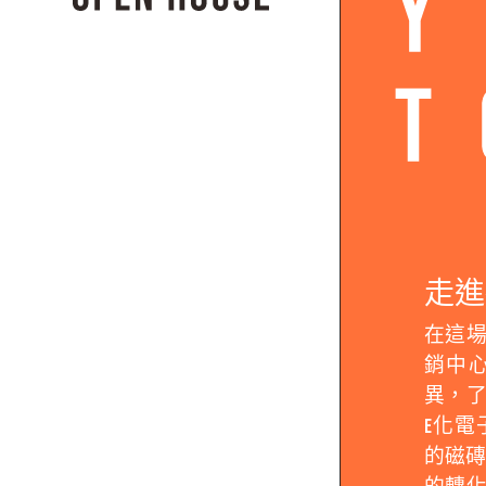
走進
在這
銷中
異，
E化
的磁磚