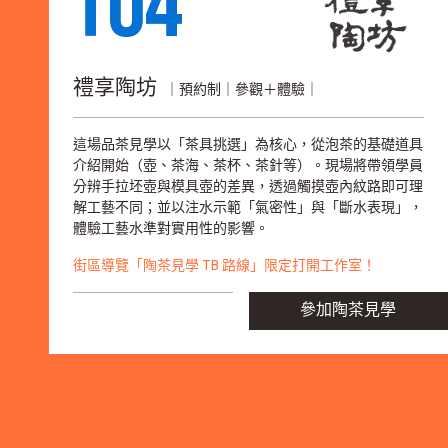
T04
禮享陶坊
｜預約制｜參觀＋體驗｜
這場品茶見學以「茶具挑選」為核心，從泡茶的基礎道具
介紹開始（壺、茶海、茶杯、茶針等）。現場將帶領學員
分辨手拉坯壺與模具壺的差異，透過觸摸壺內紋路即可理
解工藝不同；並以注水示範「氣密性」與「斷水表現」，
體驗工藝水準對實用性的影響。
街區導覽「陶茶見學 TB 路線」限定打開工作室！
參加陶茶見學