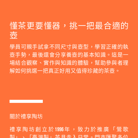
懂茶更要懂器，挑一把最合適的
壺
學員可親手試拿不同尺寸與壺型，學習正確的執
壺手勢，最後還會分享養壺的基本知識。這是一
場結合觀察、實作與知識的體驗，幫助參與者理
解如何挑選一把真正好用又值得珍藏的茶壺。
關於禮享陶坊
禮享陶坊創立於1996年，致力於推廣「鶯歌
製」、「臺灣製」茶具走入日常。門市匯聚多位