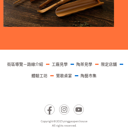
頁尾選單
街區導覽－路線介紹
工廠見學
陶茶見學
限定店舖
體驗工坊
鶯歌桌宴
陶藝市集
Copyright © 2025 yingge.open.house
All rights reserved.